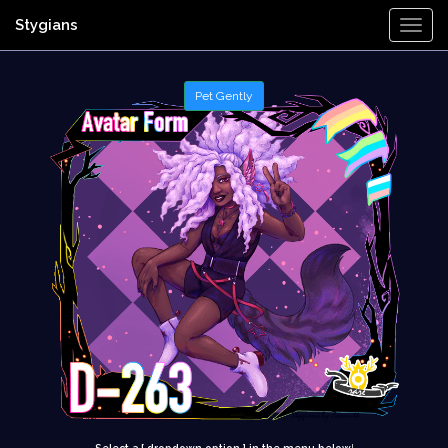
Stygians
Togg
Navi